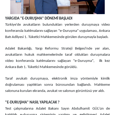
YARGIDA "E-DURUŞMA" DÖNEMİ BAŞLADI
Türkiye'de avukatların bulundukları yerlerden duruşmaya video
konferansla katılmalarını sağlayan "e-Duruşma" uygulaması, Ankara
Batı Adliyesi 1. Tüketici Mahkemesinde görülen duruşmayla başladı.
Adalet Bakanlığı, Yargı Reformu Strateji Belgesi'nde yer alan,
avukatların hukuk mahkemelerinde taraf oldukları duruşmalara
video konferansla katılmalarını sağlayan "e-Duruşma", ilk kez
Ankara Batı 1. Tüketici Mahkemesinde görüldü.
Taraf avukatı duruşmaya, elektronik imza yöntemiyle kimlik
doğrulaması yaptıktan sonra bürosundan bağlandı. Mahkeme
salonuna kurulan ekranda, avukat ve salonun görüntüsü yer aldı.
"E-DURUŞMA" NASIL YAPILACAK ?
Test çalışmalarına Adalet Bakanı Sayın Abdulhamit GÜL’ün de
katıldığı e-duruşma sisteminin yazılımı ve geliştirmesi Adalet