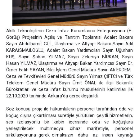
Akıllı Teknolojilerin Ceza İnfaz Kurumlarına Entegrasyonu (E-
Görüş) Projesinin Açılış ve Tanıtım Toplantısı Adalet Bakanı
Sayın Abdulhamit GÜL, Ulaştırma ve Altyapı Bakanı Sayın Adil
KARAİSMAİLOĞLU, Adalet Bakan Yardımcıları Sayın Uğurhan
KUŞ, Sayın Şaban YILMAZ, Sayın Zekeriya BİRKAN, Sayın
Hasan YILMAZ, Ulaştırma ve Altyapı Bakan Yardımcısı Sayın Dr.
Ömer Fatih SAYAN, Bilgi İşlem Genel Müdürü Sayın Ali ERDEM,
Ceza ve Tevkifevleri Genel Müdürü Sayın Yılmaz ÇİFTCİ ve Türk
Telekom Genel Müdürü Sayın Ümit ÖNAL ile ilgili Bakanlık
Bürokratları ve ceza infaz kurumu müdürlerinin katılımları ile
22.10.2020 tarihinde Ankara’da gerçekleştirildi.
Söz konusu proje ile hükümlülerin personel tarafından oda ve
koğuş dışına çıkartılması suretiyle yürütülen çeşitli hizmetlerin,
ses izolasyonlu bir kabin içerisinde oda ve koğuşlara
yerleştirilecek multimedya cihaz marifetiyle, personel
sirkülasyonuna gerek olmaksızın daha az insan kaynağı